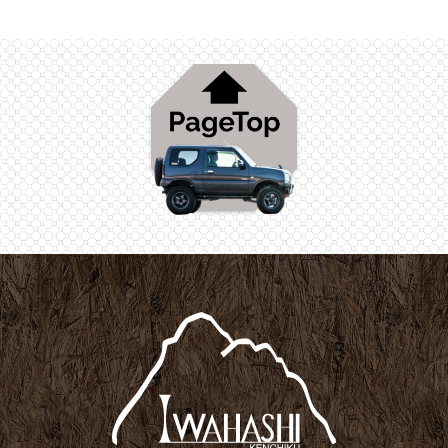
業，年齢，ユーザーのIPアドレス，クッキー情報，位置情
報，端末の個体識別情報などを指します。
第２条（プライバシー情報の収集方法）
当社は，ユーザーが利用登録をする際に氏名，生年月日，住
所，電話番号，メールアドレス，銀行口座番号，クレジット
カード番号，運転免許証番号などの個人情報をお尋ねするこ
とがあります。また，ユーザーと提携先などとの間でなされ
たユーザーの個人情報を含む取引記録や，決済に関する情報
を当社の提携先（情報提供元，広告主，広告配信先などを含
みます。以下，｢提携先｣といいます。）などから収集するこ
とがあります。
当社は，ユーザーについて，利用したサービスやソフトウエ
ア，購入した商品，閲覧したページや広告の履歴，検索した
検索キーワード，利用日時，利用方法，利用環境（携帯端末
を通じてご利用の場合の当該端末の通信状態，利用に際して
の各種設定情報なども含みます），IPアドレス，クッキー情
報，位置情報，端末の個体識別情報などの履歴情報および特
性情報を，ユーザーが当社や提携先のサービスを利用しまた