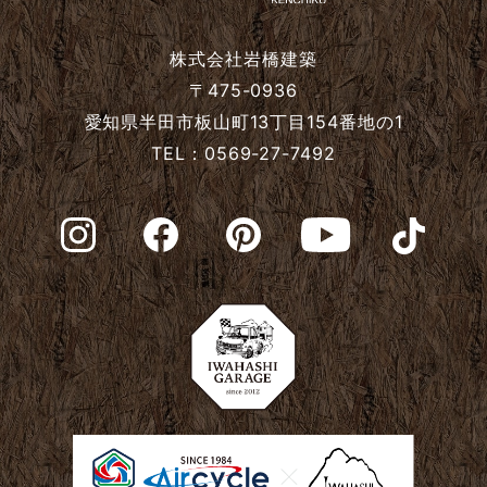
はページを閲覧する際に収集します。
株式会社岩橋建築
第３条（個人情報を収集・利用する目的）
〒475-0936
愛知県半田市板山町13丁目154番地の1
当社が個人情報を収集・利用する目的は，以下のとおりで
TEL：0569-27-7492
す。
（1）ユーザーに自分の登録情報の閲覧や修正，利用状況の
閲覧を行っていただくために，氏名，住所，連絡先，支払方
法などの登録情報，利用されたサービスや購入された商品，
およびそれらの代金などに関する情報を表示する目的
（2）ユーザーにお知らせや連絡をするためにメールアドレ
スを利用する場合やユーザーに商品を送付したり必要に応じ
て連絡したりするため，氏名や住所などの連絡先情報を利用
する目的
（3）ユーザーの本人確認を行うために，氏名，生年月日，
住所，電話番号，銀行口座番号，クレジットカード番号，運
転免許証番号，配達証明付き郵便の到達結果などの情報を利
用する目的
（4）ユーザーに代金を請求するために，購入された商品名