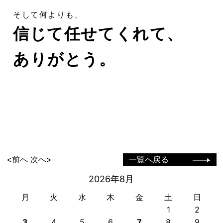
そして何よりも、
信じて任せてくれて、
ありがとう。
<前へ
次へ>
一覧へ戻る
2026年8月
月
火
水
木
金
土
日
1
2
3
4
5
6
7
8
9